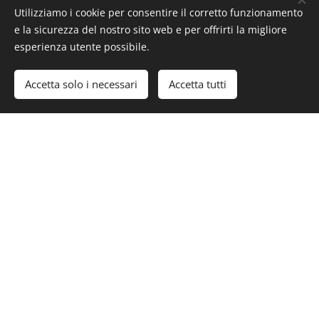
Allegate alla vostra mail i vostri dati di contatto: nome,
Utilizziamo i cookie per consentire il corretto funzionamento
indirizzo, telefono , ecc.
e la sicurezza del nostro sito web e per offrirti la migliore
esperienza utente possibile.
Invia tutto a:
info@synchrostrass.it
Accetta solo i necessari
Accetta tutti
*PER ORDINI IN PRESENZA:
Previo accordo sull'ordine di acquisto, ci rendiamo
disponibili per un servizio a domicilio (presso abitazioni
private o società) o viceversa, saremo lieti di accogliervi
presso il nostro laboratorio, previo appuntamento.
Per informazioni: + 39 3342582614 Whatsapp
Con la conferma dell'ordine verserete il 50% del prezzo
pattuito, dopodiché inizieremo la lavorazione del vostro
outfit.